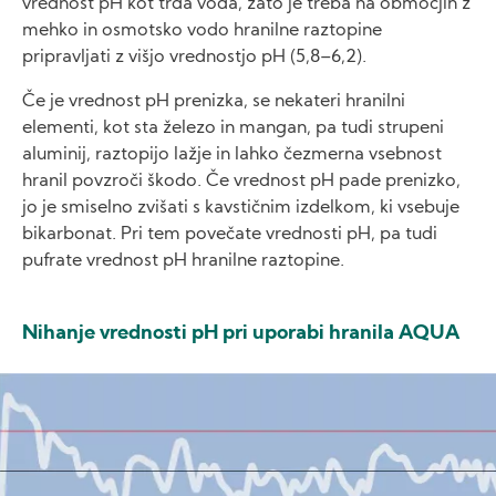
vrednost pH kot trda voda, zato je treba na območjih z
mehko in osmotsko vodo hranilne raztopine
pripravljati z višjo vrednostjo pH (5,8–6,2).
Če je vrednost pH prenizka, se nekateri hranilni
elementi, kot sta železo in mangan, pa tudi strupeni
aluminij, raztopijo lažje in lahko čezmerna vsebnost
hranil povzroči škodo. Če vrednost pH pade prenizko,
jo je smiselno zvišati s kavstičnim izdelkom, ki vsebuje
bikarbonat. Pri tem povečate vrednosti pH, pa tudi
pufrate vrednost pH hranilne raztopine.
Nihanje vrednosti pH pri uporabi hranila AQUA
Image