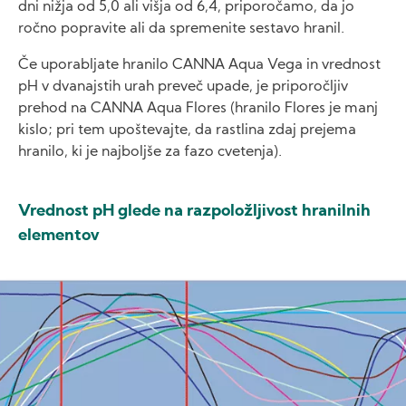
dni nižja od 5,0 ali višja od 6,4, priporočamo, da jo
ročno popravite ali da spremenite sestavo hranil.
Če uporabljate hranilo CANNA Aqua Vega in vrednost
pH v dvanajstih urah preveč upade, je priporočljiv
prehod na CANNA Aqua Flores (hranilo Flores je manj
kislo; pri tem upoštevajte, da rastlina zdaj prejema
hranilo, ki je najboljše za fazo cvetenja).
Vrednost pH glede na razpoložljivost hranilnih
elementov
Image