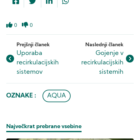
0
0
Like
Dislike
Prejšnji članek
Naslednji članek
Uporaba
Gojenje v
recirkulacijskih
recirkulacijskih
sistemov
sistemih
OZNAKE :
AQUA
Največkrat prebrane vsebine