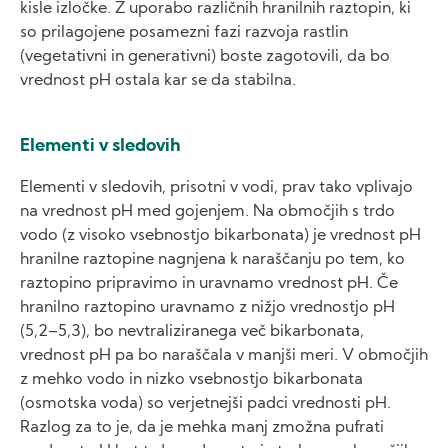
kisle izločke. Z uporabo različnih hranilnih raztopin, ki
so prilagojene posamezni fazi razvoja rastlin
(vegetativni in generativni) boste zagotovili, da bo
vrednost pH ostala kar se da stabilna.
Elementi v sledovih
Elementi v sledovih, prisotni v vodi, prav tako vplivajo
na vrednost pH med gojenjem. Na območjih s trdo
vodo (z visoko vsebnostjo bikarbonata) je vrednost pH
hranilne raztopine nagnjena k naraščanju po tem, ko
raztopino pripravimo in uravnamo vrednost pH. Če
hranilno raztopino uravnamo z nižjo vrednostjo pH
(5,2–5,3), bo nevtraliziranega več bikarbonata,
vrednost pH pa bo naraščala v manjši meri. V območjih
z mehko vodo in nizko vsebnostjo bikarbonata
(osmotska voda) so verjetnejši padci vrednosti pH.
Razlog za to je, da je mehka manj zmožna pufrati