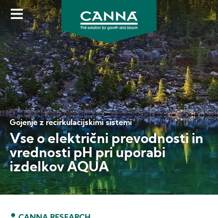
Skip
to
main
content
Gojenje z recirkulacijskimi sistemi
Vse o električni prevodnosti in
vrednosti pH pri uporabi
izdelkov AQUA