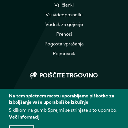
Vsi članki
Vsi videoposnetki
Vodnik za gojenje
Prenosi
Pogosta vprašanja
Pojmovnik
POIŠČITE TRGOVINO
Na tem spletnem mestu uporabljamo piškotke za
izboljšanje vaše uporabniške izkušnje
Instagram
YouTube
S klikom na gumb Sprejmi se strinjate s to uporabo.
Več informacij
© 2026 CANNA - Vse pravice pridržane
Izjava o zavrnitvi odgovornosti
Zasebnost