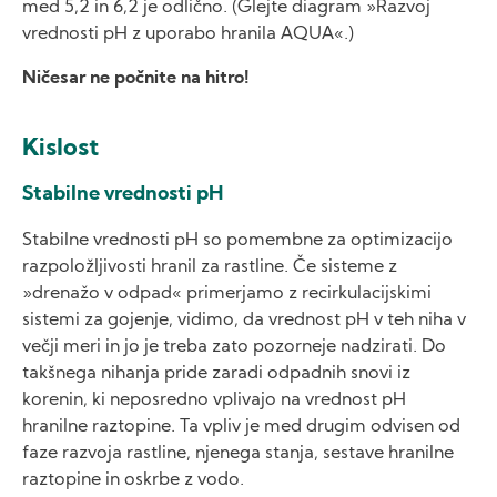
med 5,2 in 6,2 je odlično. (Glejte diagram »Razvoj
vrednosti pH z uporabo hranila AQUA«.)
Ničesar ne počnite na hitro!
Kislost
Stabilne vrednosti pH
Stabilne vrednosti pH so pomembne za optimizacijo
razpoložljivosti hranil za rastline. Če sisteme z
»drenažo v odpad« primerjamo z recirkulacijskimi
sistemi za gojenje, vidimo, da vrednost pH v teh niha v
večji meri in jo je treba zato pozorneje nadzirati. Do
takšnega nihanja pride zaradi odpadnih snovi iz
korenin, ki neposredno vplivajo na vrednost pH
hranilne raztopine. Ta vpliv je med drugim odvisen od
faze razvoja rastline, njenega stanja, sestave hranilne
raztopine in oskrbe z vodo.