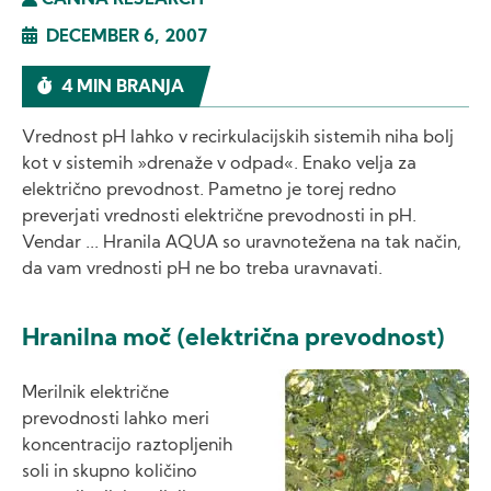
CANNA RESEARCH
DECEMBER 6, 2007
4 MIN BRANJA
Vrednost pH lahko v recirkulacijskih sistemih niha bolj
kot v sistemih »drenaže v odpad«. Enako velja za
električno prevodnost. Pametno je torej redno
preverjati vrednosti električne prevodnosti in pH.
Vendar ... Hranila AQUA so uravnotežena na tak način,
da vam vrednosti pH ne bo treba uravnavati.
Hranilna moč (električna prevodnost)
Image
Merilnik električne
prevodnosti lahko meri
koncentracijo raztopljenih
soli in skupno količino