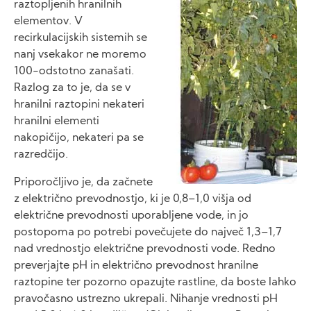
raztopljenih hranilnih
elementov. V
recirkulacijskih sistemih se
nanj vsekakor ne moremo
100-odstotno zanašati.
Razlog za to je, da se v
hranilni raztopini nekateri
hranilni elementi
nakopičijo, nekateri pa se
razredčijo.
Priporočljivo je, da začnete
z električno prevodnostjo, ki je 0,8–1,0 višja od
električne prevodnosti uporabljene vode, in jo
postopoma po potrebi povečujete do največ 1,3–1,7
nad vrednostjo električne prevodnosti vode. Redno
preverjajte pH in električno prevodnost hranilne
raztopine ter pozorno opazujte rastline, da boste lahko
pravočasno ustrezno ukrepali. Nihanje vrednosti pH