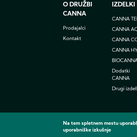
O DRUŽBI
IZDELKI
CANNA
CANNA TE
Prodajalci
CANNA A
Kontakt
CANNA C
CANNA H
BIOCANN
Dodatki
CANNA
Drugi izdel
Na tem spletnem mestu uporablj
uporabniške izkušnje