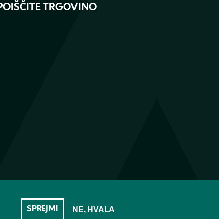
POIŠČITE TRGOVINO
SPREJMI
NE, HVALA