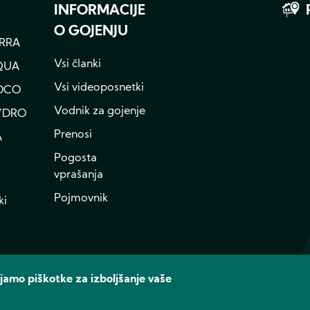
INFORMACIJE
O GOJENJU
RRA
Vsi članki
QUA
Vsi videoposnetki
OCO
Vodnik za gojenje
YDRO
Prenosi
A
Pogosta
vprašanja
Pojmovnik
ki
Instagram
YouTube
amo piškotke za izboljšanje vaše