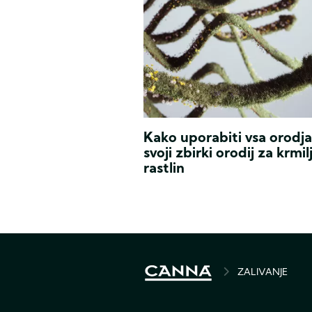
pH
in
EC
Vrtnarji
Kako uporabiti vsa orodja
že
svoji zbirki orodij za krmil
tisočletja
rastlin
spreminjajo
okolje,
v
katerem
rastejo,
da
bi
spodbudil
ZALIVANJE
BREADCRU