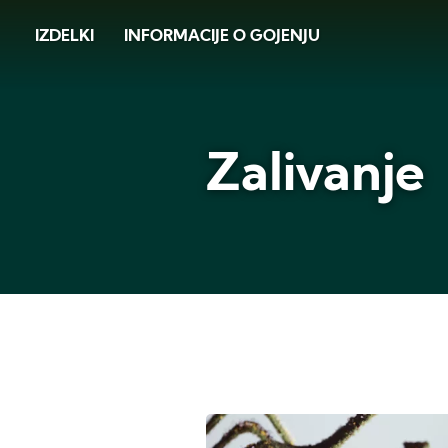
Skip
IZDELKI
INFORMACIJE O GOJENJU
to
main
content
Zalivanje
Zalivanje,