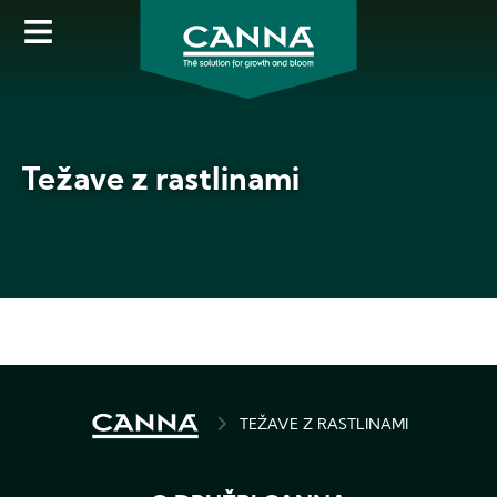
Skip
to
main
content
Težave z rastlinami
BREADCRUMB
TEŽAVE Z RASTLINAMI